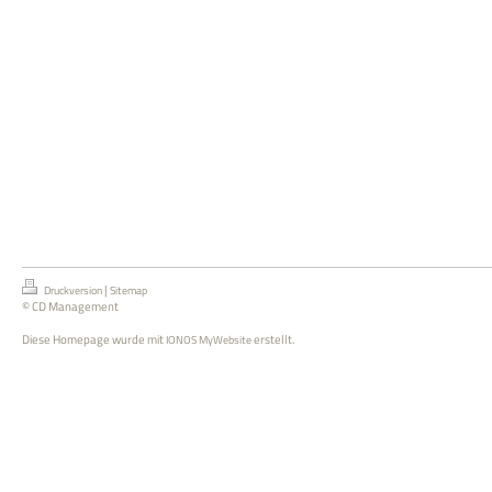
|
Druckversion
Sitemap
© CD Management
Diese Homepage wurde mit
erstellt.
IONOS MyWebsite